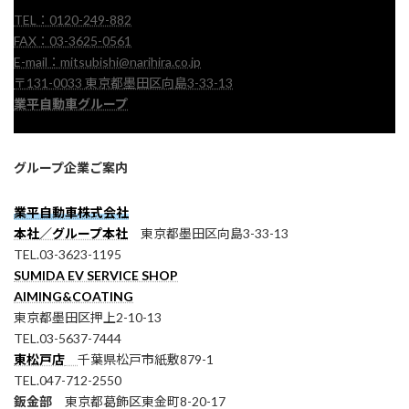
TEL：0120-249-882
FAX：03-3625-0561
E-mail：mitsubishi@narihira.co.jp
〒131-0033 東京都墨田区向島3-33-13
業平自動車グループ
グループ企業ご案内
業平自動車株式会社
本社／グループ本社
東京都墨田区向島3-33-13
TEL.03-3623-1195
SUMIDA EV SERVICE SHOP
AIMING&COATING
東京都墨田区押上2-10-13
TEL.03-5637-7444
東松戸店
千葉県松戸市紙敷879-1
TEL.047-712-2550
鈑金部
東京都葛飾区東金町8-20-17