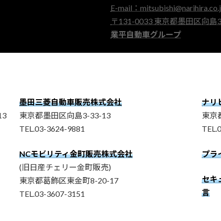
E-mail：mitsubishi@narihira.co.
〒131-0033 東京都墨田区向島3-
業平自動車グループ
墨田三菱自動車販売株式会社
ナリ
3
東京都墨田区向島3-33-13
東京都
TEL.03-3624-9881
TEL.
NCモビリティ金町販売株式会社
プラ
(旧日産チェリー金町販売)
セキュ
東京都葛飾区東金町8-20-17
言
TEL.03-3607-3151