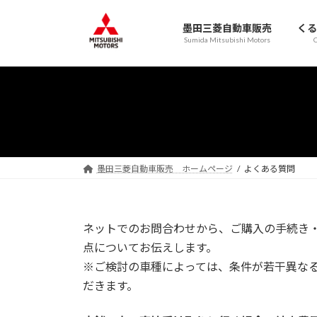
コ
ナ
ン
ビ
墨田三菱自動車販売
くる
テ
ゲ
Sumida Mitsubishi Motors
C
ン
ー
ツ
シ
へ
ョ
ス
ン
キ
に
ッ
移
プ
動
墨田三菱自動車販売 ホームページ
よくある質問
ネットでのお問合わせから、ご購入の手続き
点についてお伝えします。
※ご検討の車種によっては、条件が若干異な
だきます。