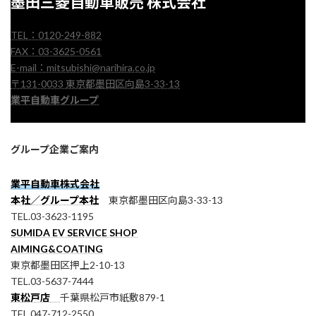
墨田三菱自動車販売 株式会社
TEL：0120-249-882
FAX：03-3625-0561
E-mail：mitsubishi@narihira.co.jp
〒131-0033 東京都墨田区向島3-33-13
業平自動車グループ
グループ企業ご案内
業平自動車株式会社
本社／グループ本社
東京都墨田区向島3-33-13
TEL.03-3623-1195
SUMIDA EV SERVICE SHOP
AIMING&COATING
東京都墨田区押上2-10-13
TEL.03-5637-7444
東松戸店
千葉県松戸市紙敷879-1
TEL.047-712-2550