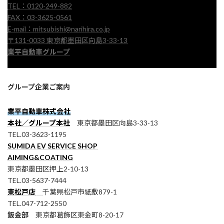
TEL：0120-249-882
FAX：03-3625-0561
E-mail：mitsubishi@narihira.co.jp
〒131-0033 東京都墨田区向島3-33-13
業平自動車グループ
グループ企業ご案内
業平自動車株式会社
本社／グループ本社
東京都墨田区向島3-33-13
TEL.03-3623-1195
SUMIDA EV SERVICE SHOP
AIMING&COATING
東京都墨田区押上2-10-13
TEL.03-5637-7444
東松戸店
千葉県松戸市紙敷879-1
TEL.047-712-2550
鈑金部
東京都葛飾区東金町8-20-17