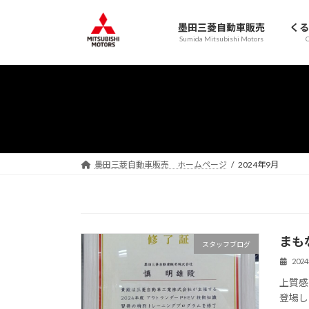
コ
ナ
ン
ビ
墨田三菱自動車販売
くる
テ
ゲ
Sumida Mitsubishi Motors
C
ン
ー
ツ
シ
へ
ョ
ス
ン
キ
に
ッ
移
プ
動
墨田三菱自動車販売 ホームページ
2024年9月
まも
スタッフブログ
202
上質感
登場し