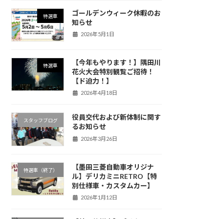
ゴールデンウィーク休暇のお
特選車
知らせ
2026年5月1日
【今年もやります！】隅田川
特選車
花火大会特別観覧ご招待！
【ド迫力！】
2026年4月18日
役員交代および新体制に関す
スタッフブログ
るお知らせ
2026年3月26日
【墨田三菱自動車オリジナ
特選車（終了）
ル】デリカミニRETRO【特
別仕様車・カスタムカー】
2026年1月12日