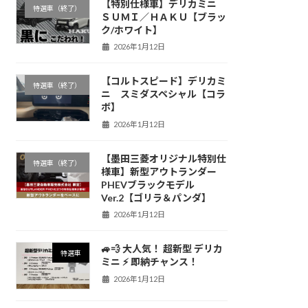
【特別仕様車】デリカミニ
特選車（終了）
ＳＵＭＩ／ＨＡＫＵ【ブラッ
ク/ホワイト】
2026年1月12日
【コルトスピード】デリカミ
特選車（終了）
ニ スミダスペシャル【コラ
ボ】
2026年1月12日
【墨田三菱オリジナル特別仕
特選車（終了）
様車】新型アウトランダー
PHEVブラックモデル
Ver.2【ゴリラ＆パンダ】
2026年1月12日
🚙💨 大人気！ 超新型 デリカ
特選車
ミニ ⚡️ 即納チャンス！
2026年1月12日