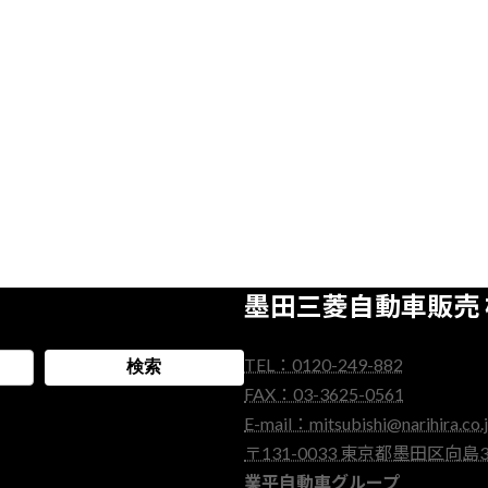
墨田三菱自動車販売
TEL：0120-249-882
検索
FAX：03-3625-0561
E-mail：mitsubishi@narihira.co.
〒131-0033 東京都墨田区向島3-
業平自動車グループ