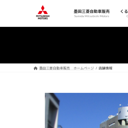
コ
ナ
ン
ビ
墨田三菱自動車販売
くる
テ
ゲ
Sumida Mitsubishi Motors
C
ン
ー
ツ
シ
へ
ョ
ス
ン
キ
に
ッ
移
プ
動
墨田三菱自動車販売 ホームページ
店舗情報