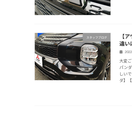
【ア
スタッフブログ
違い
202
大変ご
パンダ
しいで
ダ】【