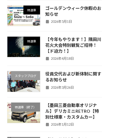
ゴールデンウィーク休暇のお
特選車
知らせ
2026年5月1日
【今年もやります！】隅田川
特選車
花火大会特別観覧ご招待！
【ド迫力！】
2026年4月18日
役員交代および新体制に関す
スタッフブログ
るお知らせ
2026年3月26日
【墨田三菱自動車オリジナ
特選車（終了）
ル】デリカミニRETRO【特
別仕様車・カスタムカー】
2026年1月12日