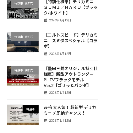
【特別仕様車】デリカミニ
特選車（終了）
ＳＵＭＩ／ＨＡＫＵ【ブラッ
ク/ホワイト】
2026年1月12日
【コルトスピード】デリカミ
特選車（終了）
ニ スミダスペシャル【コラ
ボ】
2026年1月12日
【墨田三菱オリジナル特別仕
特選車（終了）
様車】新型アウトランダー
PHEVブラックモデル
Ver.2【ゴリラ＆パンダ】
2026年1月12日
🚙💨 大人気！ 超新型 デリカ
特選車
ミニ ⚡️ 即納チャンス！
2026年1月12日