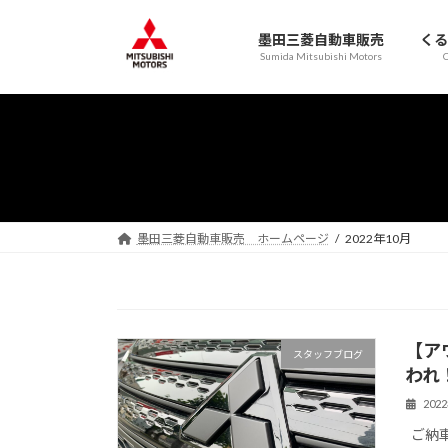
コ
ナ
ン
ビ
墨田三菱自動車販売
くる
テ
ゲ
Sumida Mitsubishi Motors
C
ン
ー
ツ
シ
へ
ョ
ス
ン
キ
に
ッ
移
プ
動
墨田三菱自動車販売 ホームページ
2022年10月
【ア
スタッフブログ
われ
202
ご納車