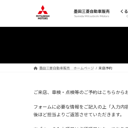
コ
ナ
ン
ビ
墨田三菱自動車販売
くる
テ
ゲ
Sumida Mitsubishi Motors
C
ン
ー
ツ
シ
へ
ョ
ス
ン
キ
に
ッ
移
プ
動
墨田三菱自動車販売 ホームページ
来店予約
ご来店、車検・点検等のご予約はこちらから
フォームに必要な情報をご記入の上「入力内
後ほど担当よりご返答させていただきます。