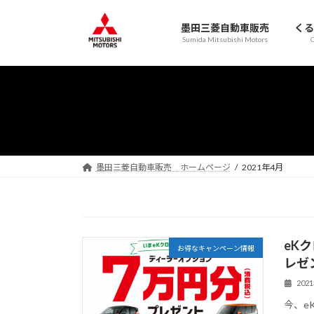
コ
ナ
ン
ビ
墨田三菱自動車販売
くる
テ
ゲ
Sumida Mitsubishi Motors
C
ン
ー
ツ
シ
へ
ョ
ス
ン
キ
に
ッ
移
プ
動
墨田三菱自動車販売 ホームページ
2021年4月
eK
お得なキャンペーン情報
レゼ
202
今、e