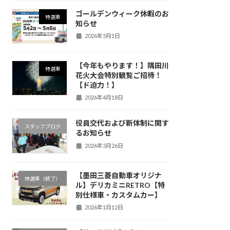
ゴールデンウィーク休暇のお
特選車
知らせ
2026年5月1日
【今年もやります！】隅田川
特選車
花火大会特別観覧ご招待！
【ド迫力！】
2026年4月18日
役員交代および新体制に関す
スタッフブログ
るお知らせ
2026年3月26日
【墨田三菱自動車オリジナ
特選車（終了）
ル】デリカミニRETRO【特
別仕様車・カスタムカー】
2026年1月12日