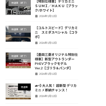
【特別仕様車】デリカミニ
特選車（終了）
ＳＵＭＩ／ＨＡＫＵ【ブラッ
ク/ホワイト】
2026年1月12日
【コルトスピード】デリカミ
特選車（終了）
ニ スミダスペシャル【コラ
ボ】
2026年1月12日
【墨田三菱オリジナル特別仕
特選車（終了）
様車】新型アウトランダー
PHEVブラックモデル
Ver.2【ゴリラ＆パンダ】
2026年1月12日
🚙💨 大人気！ 超新型 デリカ
特選車
ミニ ⚡️ 即納チャンス！
2026年1月12日