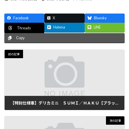
終
更
新
Facebook
X
Bluesky
日
時
Hatena
LINE
Threads
:
Copy
前の記事
【特別仕様車】デリカミニ ＳＵＭＩ／ＨＡＫＵ【ブラック/ホワイト】
2024年8月18日
次の記事