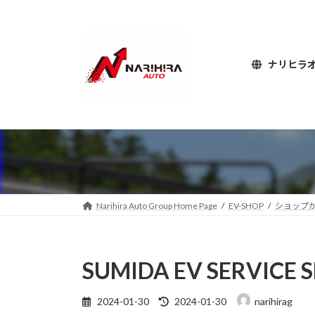
コ
ナ
ン
ビ
テ
ゲ
ン
ー
ナリヒラ
ツ
シ
へ
ョ
ス
ン
キ
に
ッ
移
プ
動
Narihira Auto Group Home Page
EV-SHOP
ショップ
SUMIDA EV SERVI
最
2024-01-30
2024-01-30
narihirag
終