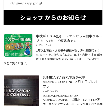
http://maps.app.goo.gl
ショップ からのお知らせ
車検が１０％割引！？ナリヒラ自動車グルー
プは、SDカード優遇店です
2024-07-25
1年以上事故・違反等の記録がない方へ朗報です！
SDカードをお持ちの方には、車検・点検・板金塗装
が１０％割引になります。 詳しくは、こちらのペー
ジをご覧ください。
SUMIDA EV SERVICE SHOP
AIMING&COATING ２月１日プレオー
プン！
2024-01-30
SUMIDA EV SERVICE SHOP
AIMING&COATING ご紹介 EV・PHEV販
売、メンテンナンス、エーミング等を行う店舗