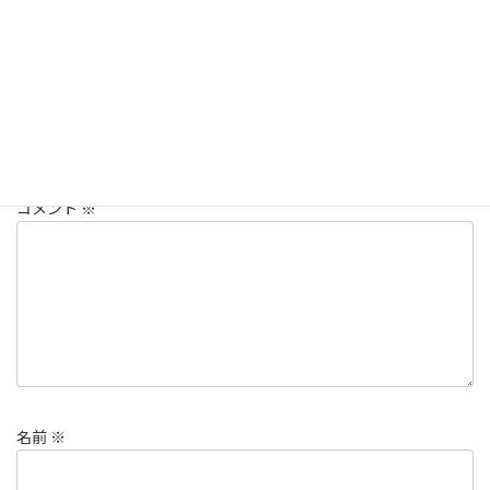
ナリヒラ自動車グループ
、
カテゴリー
ナリヒラ自動車グループお知らせ
コメントを残す
メールアドレスが公開されることはありません。
※
が付いている
欄は必須項目です
コメント
※
名前
※