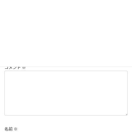
キーパーブログ
カテゴリー
コメントを残す
メールアドレスが公開されることはありません。
※
が付いている
欄は必須項目です
コメント
※
名前
※