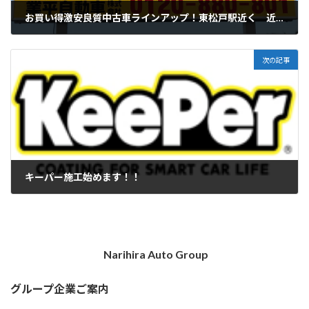
お買い得激安良質中古車ラインアップ！東松戸駅近く 近所の車屋さん 車検 鈑金 OK！ 御売約済み多数あり。有難う御座います。
2023-02-12
次の記事
キーパー施工始めます！！
2023-04-16
Narihira Auto Group
グループ企業ご案内