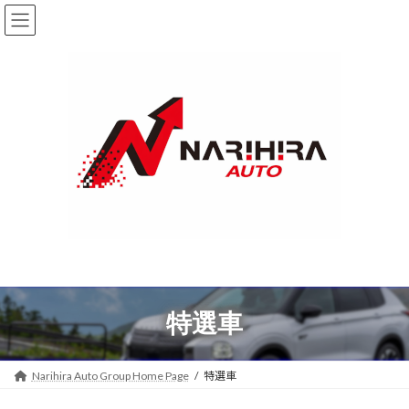
コ
ナ
ン
ビ
テ
ゲ
ン
ー
ツ
シ
へ
ョ
ス
ン
キ
に
ッ
移
プ
動
特選車
Narihira Auto Group Home Page
特選車