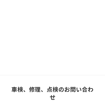
Narihira Auto Group Home Page
NCモビリティ金町販売
NCモビリティ金町修理点検ご紹介
車検、修理、点検事例のご紹介
バンパー交換とドア修理とバックパネル
修理で20万位
2022-04-22
バンパー交換とドア修理とバックパネル修理で
20万位 7日前後の作業です。興味があれば、
他も見てください！お問い合わせ下さい。
車検、修理、点検のお問い合わ
せ