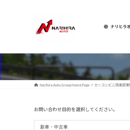
コ
ナ
ン
ビ
テ
ゲ
ン
ー
ナリヒラ
ツ
シ
へ
ョ
ス
ン
キ
に
ッ
移
プ
動
Narihira Auto Group Home Page
カーコンビニ倶楽部東
お問い合わせ目的を選択してください。