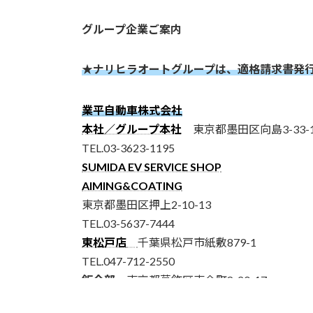
グループ企業ご案内
★ナリヒラオートグループは、適格請求書発
業平自動車株式会社
本社／グループ本社
東京都墨田区向島3-33-1
TEL.03-3623-1195
SUMIDA EV SERVICE SHOP
AIMING&COATING
東京都墨田区押上2-10-13
TEL.03-5637-7444
東松戸店
千葉県松戸市紙敷879-1
TEL.047-712-2550
鈑金部
東京都葛飾区東金町8-20-17
TEL.03-5699-5071