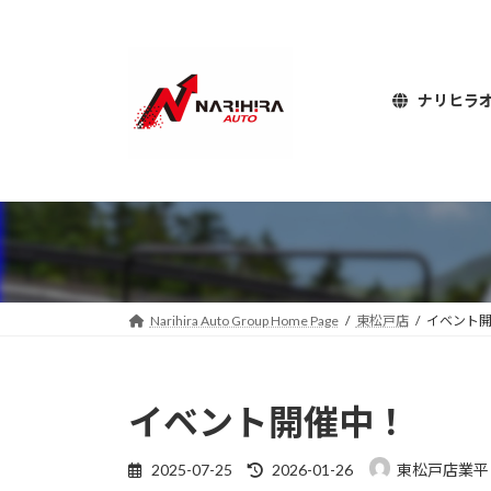
コ
ナ
ン
ビ
テ
ゲ
ン
ー
ナリヒラ
ツ
シ
へ
ョ
ス
ン
キ
に
ッ
移
プ
動
Narihira Auto Group Home Page
東松戸店
イベント
イベント開催中！
最
2025-07-25
2026-01-26
東松戸店業平
終