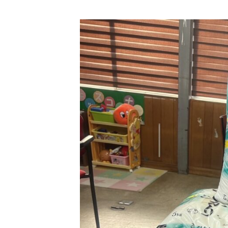
更
新
日
時
: