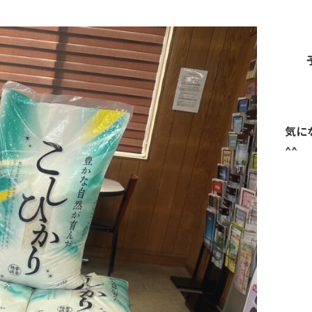
気に
^^